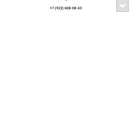
+7 (922) 608-08-43
+7 (343) 383-36-35
E-mail:
astraekb@mail.ru
Наш адрес: Свердловская обл.,
г. Арамиль, ул. Ленина 40 А
МЕНЮ
Главная
Каталог
О компании
Прайс-лист
Доставка и оплата
Маркетплейс
Отзывы
Фотогалерея